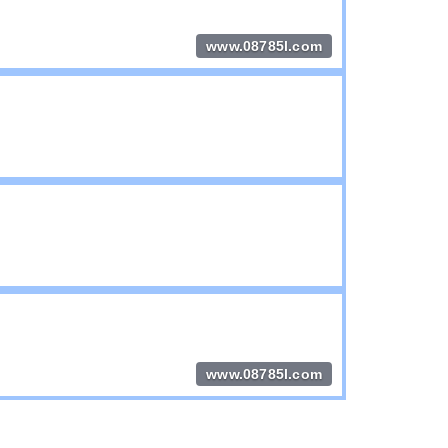
www.08785l.com
www.08785l.com