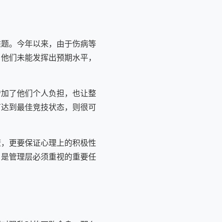
难题。今年以来，由于伤病等
，他们未能发挥出预期水平，
增加了他们个人负担，也让整
有达到最佳竞技状态，则很可
康，更要保证心理上的积极性
，是管理层必须重视的重要任