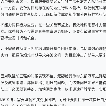
败的重要因素之一。如果想要提高这支年轻而富有潜力的队伍在
整。一方面，要针对目前存在的问题进行深入剖析，以便制定科
高效沟通的信息共享机制，以确保每位成员都能充分理解并执行
指挥能力同样极为重要。在一些关键节点上，有效地调用替补力
节奏。优秀教练不仅需要具备丰富理论知识，还要有敏锐洞察力
队赢得宝贵时间和机会。
滴，还需通过持续不断地培训提升整个团队素质，包括增强心理
合实力，把握住艰难时期寻求突破之机，为最终冲击东部带来更
在面对联盟前五强的时候表现不佳，无疑给其争夺东部冠军之路
状况及教练策略，都体现出了明显的问题。而这些问题如果不能
队上下必须凝聚共识，加快调整步伐，以求迅速扭转局势，实现
越眼前几道障碍，需要坚韧不拔克服困难，同时还要抓住每一次提升