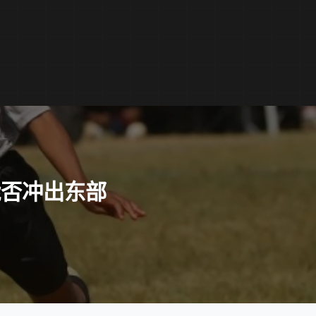
能否冲出东部