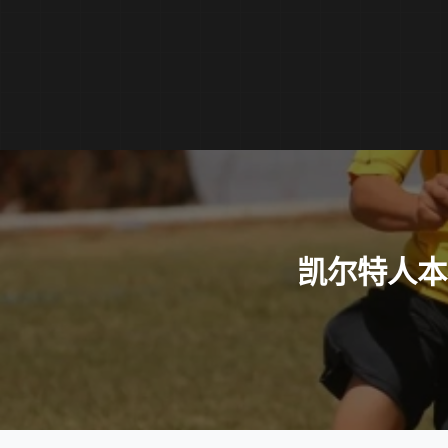
凯尔特人本