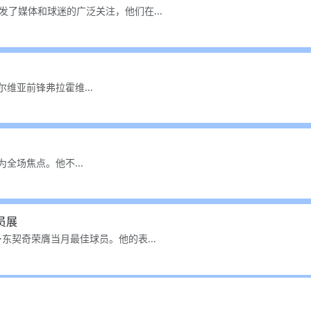
了媒体和球迷的广泛关注，他们在...
维亚前锋弗拉霍维...
全场焦点。他不...
员展
卡·东契奇荣膺当月最佳球员。他的表...