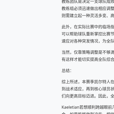
教练团队是决定一支球队成
教练组必须迅速做出相应调
则需建立起一种灵活多变、
此外，在实际比赛中的临场
可以帮助球队重新掌控比赛
速应对各种突发情况，为全
当然，仅靠策略调整是不够
有这样才能切实提高全队综
总结：
综上所述，本赛季凯尔特人
到战术适应，再到核心球员
们向更高目标迈进。因此，全
Kaeletian若想顺利跨