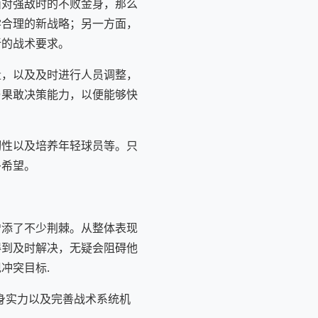
面对强敌时的不败金身，那么
学合理的新战略；另一方面，
新的战术要求。
量，以及及时进行人员调整，
与果敢决策能力，以便能够快
韧性以及培养年轻球员等。只
多希望。
增添了不少荆棘。从整体表现
得到及时解决，无疑会阻碍他
冲突目标.
自身实力以及完善战术系统机