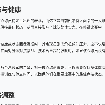
态与健康
核心球员稳定且出色的表现，而这正是当前凯尔特人面临的一大
能保持最佳状态，从而直接影响了球队整体实力。在关键比赛中
伤缺席或状态回暖缓慢时，其余球员则需承担额外压力，这不仅
，在面对身体对抗激烈、技术含量高的强队时，如果核心球员没
。
赛乃至总冠军的希望，对于核心球员来说，不仅需要保持身体健
安排训练与休息时间，以确保他们在重要比赛中的最佳竞技状态
略调整