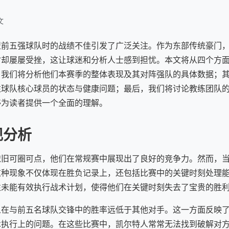
文
盟前五强球队时的战绩不佳引发了广泛关注。作为东部传统豪门
时却屡屡受挫，这让球迷和分析人士感到担忧。本文将从四个方
，我们将分析他们本赛季的整体表现及其对阵强队的具体数据；
注球队核心球员的状态与健康问题；最后，我们将讨论教练团队
够为读者提供一个全面的理解。
现分析
依旧可圈可点，他们在常规赛中展现出了良好的竞争力。然而，
这种现象不仅体现在胜负记录上，还包括比赛中的关键时刻处理
往未能有效执行战术计划，使得他们在关键时刻失去了宝贵的胜
人在与前五名球队交锋中的胜率远低于其他对手。这一方面反映
术执行上的问题。在这些比赛中，凯尔特人常常无法找到破解对