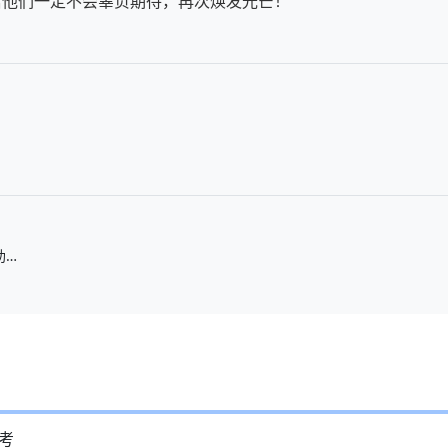
信他们一定不会辜负期待，再次焕发光芒！
助…
考