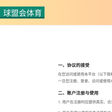
一、协议的接受
在您访问或使用本平台（以下简称
一旦您注册、登录、访问或使用
二、账户注册与使用
1. 用户在注册时应提供真实、