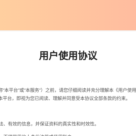
用户使用协议
“本平台”或“本服务”）之前，请您仔细阅读并充分理解本《用户使用
本平台，即视为您已阅读、理解并同意受本协议全部条款的约束。
合法、有效的信息，并保证资料的真实性和时效性。