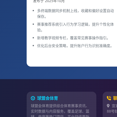
发布于 2025年10月
多终端数据同步机制上线，收藏和偏好设置自动
保存。
赛事推荐系统引入行为学习逻辑，提升个性化体
验。
新增教学视频专栏，覆盖常见赛事操作指引。
优化后台安全策略，提升账户行为识别准确度。
球盟会体育
球盟会体育提供综合体育赛事资讯、
宜
实时数据与内容服务，覆盖足球、篮
88号
球、电竞等热门项目。平台持续更新