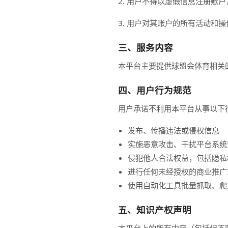
2. 用户不得以虚假信息注册账
3. 用户对其账户的所有活动和
三、服务内容
本平台主要提供球盟会体育相关
四、用户行为规范
用户承诺不利用本平台从事以下
发布、传播违法或侵权信息
实施恶意攻击、干扰平台系统
侵犯他人合法权益，包括隐私
进行任何未经授权的商业推广
使用自动化工具批量抓取、爬
五、知识产权声明