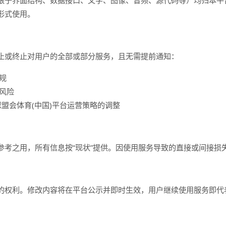
限于界面结构、数据接口、文字、图像、音频、源代码等）均归本平
形式使用。
止或终止对用户的全部或部分服务，且无需提前通知：
规
风险
盟会体育(中国)平台运营策略的调整
参考之用，所有信息按“现状”提供。因使用服务导致的直接或间接损
的权利。修改内容将在平台公示并即时生效，用户继续使用服务即代