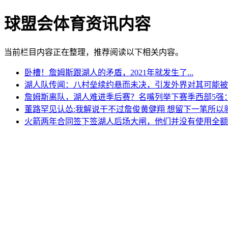
球盟会体育资讯内容
当前栏目内容正在整理，推荐阅读以下相关内容。
卧槽！詹姆斯跟湖人的矛盾，2021年就发生了...
湖人队传闻：八村垒续约悬而未决，引发外界对其可能被
詹姆斯离队，湖人难进季后赛？名嘴列举下赛季西部5强
董路罕见认怂:我解说干不过詹俊黄健翔 想留下一笔所以
火箭两年合同签下签湖人后场大闸，他们并没有使用全额