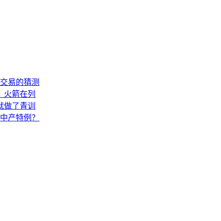
交易的猜测
：火箭在列
就做了青训
中产特例？