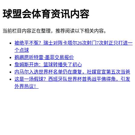
球盟会体育资讯内容
当前栏目内容正在整理，推荐阅读以下相关内容。
被绝平不冤？瑞士对阵卡塔尔26次射门7次射正只打进一
个点球
鹈鹕愿听特雷·墨菲交易报价
詹姆斯开炮：篮球转播失了初心
内马尔入选世界杯名单仍在康复，社媒官宣第五次当爸
这是一场假球？西班牙队世界杯首秀战平佛得角，引发
外界热议！