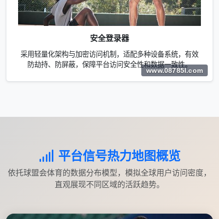
安全登录器
采用轻量化架构与加密访问机制，适配多种设备系统，有效
防劫持、防屏蔽，保障平台访问安全性和数据一致性。
www.08785l.com
平台信号热力地图概览
依托球盟会体育的数据分布模型，模拟全球用户访问密度，
直观展现不同区域的活跃趋势。