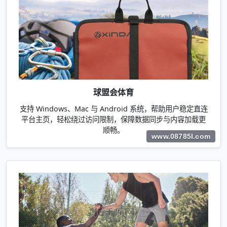
球盟会体育
支持 Windows、Mac 与 Android 系统，帮助用户稳定直连
平台主页，轻松绕过访问限制，保障数据同步与内容加载更
顺畅。
www.08785l.com