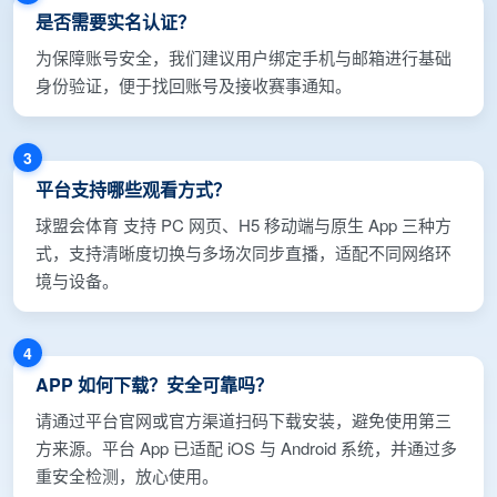
是否需要实名认证？
为保障账号安全，我们建议用户绑定手机与邮箱进行基础
身份验证，便于找回账号及接收赛事通知。
3
平台支持哪些观看方式？
球盟会体育 支持 PC 网页、H5 移动端与原生 App 三种方
式，支持清晰度切换与多场次同步直播，适配不同网络环
境与设备。
4
APP 如何下载？安全可靠吗？
请通过平台官网或官方渠道扫码下载安装，避免使用第三
方来源。平台 App 已适配 iOS 与 Android 系统，并通过多
重安全检测，放心使用。