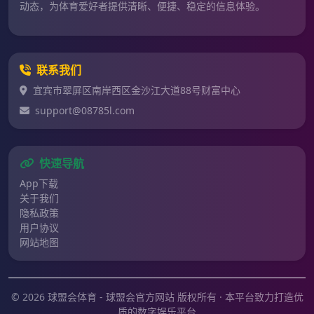
动态，为体育爱好者提供清晰、便捷、稳定的信息体验。
联系我们
宜宾市翠屏区南岸西区金沙江大道88号财富中心
support@08785l.com
快速导航
App下载
关于我们
隐私政策
用户协议
网站地图
© 2026 球盟会体育 - 球盟会官方网站 版权所有 · 本平台致力打造优
质的数字娱乐平台