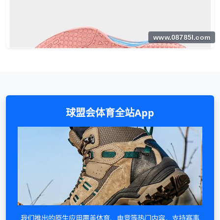
www.08785l.com
球盟会体育全站App
我们推出的原生应用覆盖体育、电竞等热门内容，支持赛事