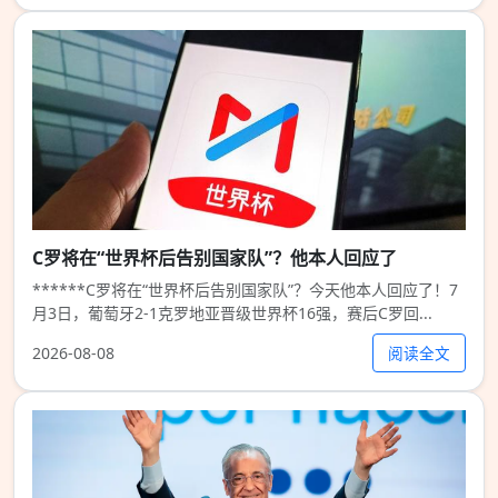
C罗将在“世界杯后告别国家队”？他本人回应了
******C罗将在“世界杯后告别国家队”？今天他本人回应了！7
月3日，葡萄牙2-1克罗地亚晋级世界杯16强，赛后C罗回...
阅读全文
2026-08-08