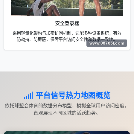
安全登录器
采用轻量化架构与加密访问机制，适配多种设备系统，有效
防劫持、防屏蔽，保障平台访问安全性和数据一致性。
www.08785l.com
平台信号热力地图概览
依托球盟会体育的数据分布模型，模拟全球用户访问密度，
直观展现不同区域的活跃趋势。