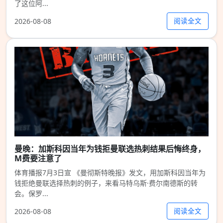
了这位阿...
阅读全文
2026-08-08
曼晚：加斯科因当年为钱拒曼联选热刺结果后悔终身，
M费要注意了
体育播报7月3日宣 《曼彻斯特晚报》发文，用加斯科因当年为
钱拒绝曼联选择热刺的例子，来看马特乌斯·费尔南德斯的转
会。保罗...
阅读全文
2026-08-08