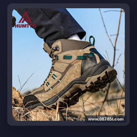
www.08785l.com