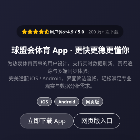
用户评分
4.9 / 5.0
200 万+ 次下载
球盟会体育 App · 更快更稳更懂你
为热衷体育赛事的用户设计，支持实时数据刷新、赛况追
踪与多端同步体验。
完美适配 iOS / Android，界面简洁流畅，轻松满足专业
观赛与数据分析需求。
iOS
Android
网页版
立即下载 App
网页版入口