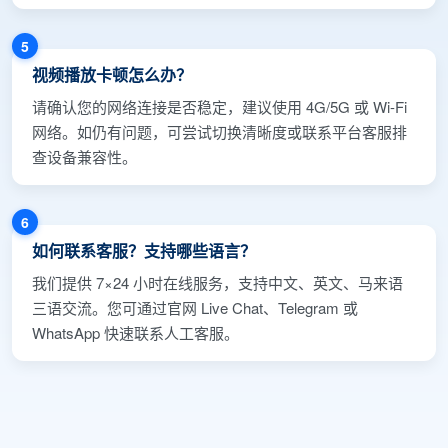
5
视频播放卡顿怎么办？
请确认您的网络连接是否稳定，建议使用 4G/5G 或 Wi-Fi
网络。如仍有问题，可尝试切换清晰度或联系平台客服排
查设备兼容性。
6
如何联系客服？支持哪些语言？
我们提供 7×24 小时在线服务，支持中文、英文、马来语
三语交流。您可通过官网 Live Chat、Telegram 或
WhatsApp 快速联系人工客服。