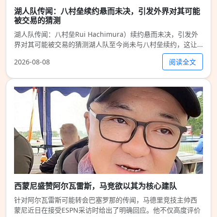
湖人队传闻：八村垒续约悬而未决，引发外界对其可能
被交易的猜测
湖人队传闻：八村垒Rui Hachimura）续约悬而未决，引发外
界对其可能被交易的猜测湖人队至今尚未与八村垒续约，这让...
阅读全文
2026-08-08
西蒙尼盛赞阿尔瓦雷斯，马竞欲以其为核心建队
针对阿尔瓦雷斯可能转会巴塞罗那的传闻，马德里竞技主帅西
蒙尼近日在接受ESPN采访时给出了明确回应。他不仅高度评价