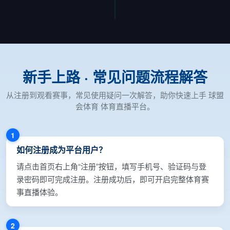
新手上路 · 常见问题流程解答
从注册到观看赛事，常见使用疑问一次解答，助你快速上手 球盟
会体育 体育直播平台。
1
如何注册成为平台用户？
请点击首页右上角“注册”按钮，填写手机号、验证码与登
录密码即可完成注册。注册成功后，即可开启完整体育赛
事直播体验。
2