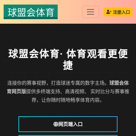
注册入口
球盟会体育
· 体育观看更便
捷
连接你的赛事视野，打造球迷专属的数字主场。
球盟会体
育网页版
提供多终端支持、高清视频、 实时比分与赛事推
荐，让你随时随地畅享体育内容。
网页端入口