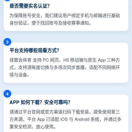
是否需要实名认证？
为保障账号安全，我们建议用户绑定手机与邮箱进行基础
身份验证，便于找回账号及接收赛事通知。
3
平台支持哪些观看方式？
球盟会体育 支持 PC 网页、H5 移动端与原生 App 三种方
式，支持清晰度切换与多场次同步直播，适配不同网络环
境与设备。
4
APP 如何下载？安全可靠吗？
请通过平台官网或官方渠道扫码下载安装，避免使用第三
方来源。平台 App 已适配 iOS 与 Android 系统，并通过多
重安全检测，放心使用。