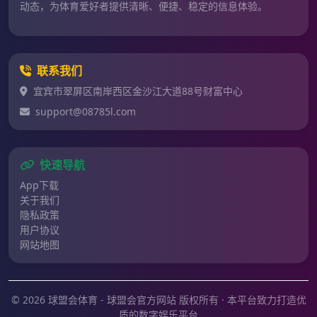
动态，为体育爱好者提供清晰、便捷、稳定的信息体验。
联系我们
宜宾市翠屏区南岸西区金沙江大道88号财富中心
support@08785l.com
快速导航
App下载
关于我们
隐私政策
用户协议
网站地图
© 2026 球盟会体育 - 球盟会官方网站 版权所有 · 本平台致力打造优
质的数字娱乐平台